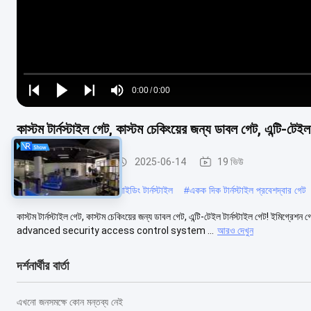
Loaded
:
0%
0:00
/
0:00
Play
Play
Play
Mute
Current
Duration
next
next
কাস্টম টার্নস্টাইল গেট, কাস্টম চেকিংয়ের জন্য ডাবল গেট, এন্টি-টেইল
Time
স্লাইডিং গেট টার্নস্টাইল
2025-06-14
19 ভিউ
#
এক্রাইলিক গ্লাস পূর্ণ উচ্চতা স্লাইডিং টার্নস্টাইল
#
একক দিক টার্নস্টাইল প্রবেশদ্বার গেট
কাস্টম টার্নস্টাইল গেট, কাস্টম চেকিংয়ের জন্য ডাবল গেট, এন্টি-টেইল টার্নস্টাইল গ
advanced security access control system ...
আরও দেখুন
দর্শনার্থীর বার্তা
এখনো জনসমক্ষে কোন মন্তব্য নেই