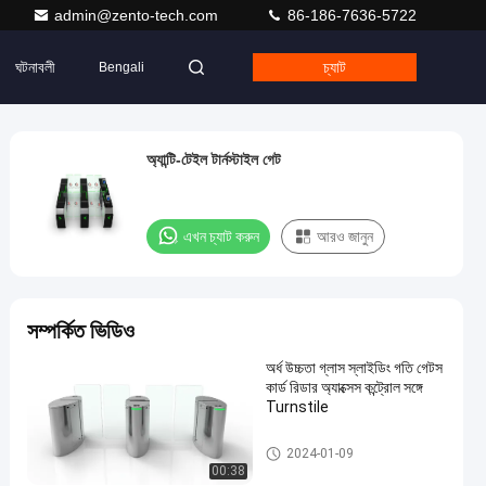
admin@zento-tech.com
86-186-7636-5722
ঘটনাবলী
চ্যাট
Bengali
অ্যান্টি-টেইল টার্নস্টাইল গেট
এখন চ্যাট করুন
আরও জানুন
সম্পর্কিত ভিডিও
অর্ধ উচ্চতা গ্লাস স্লাইডিং গতি গেটস
কার্ড রিডার অ্যাক্সেস কন্ট্রোল সঙ্গে
Turnstile
স্লাইডিং গেট টার্নস্টাইল
2024-01-09
00:38