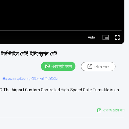
Auto
Picture-
Fullscre
in-
Picture
 টার্নস্টাইল গেট! ইমিগ্রেশন গেট
এখন চ্যাট করুন
শেয়ার করুন
#
অ্যাক্সেস কন্ট্রোল স্লাইডিং গেট টার্নস্টাইল
েট! ইমিগ্রেশন গেট The Airport Custom Controlled High-Speed Gate Turnstile is an
মেসেজ রেখে যান