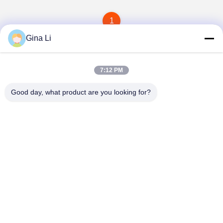
1
Gina Li
7:12 PM
Good day, what product are you looking for?
Shenzhen Zento Traffic Equipment Co., Ltd.
admin@zento-tech.com
86-186-7636-5722
সপ্তম বিল্ডিং, বাওহু ইন্ডাস্ট্রিয়াল জোন, গুয়ানলান লংহুয়া জেলা, শেনজেন, গুয়াংডং
চীন