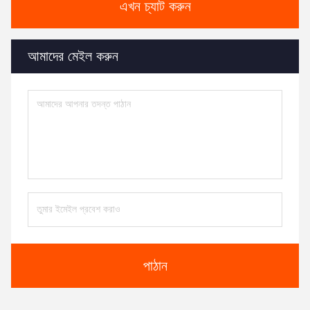
এখন চ্যাট করুন
আমাদের মেইল ​​করুন
পাঠান