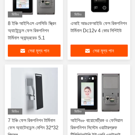
ভিডিও
ভিডিও
8 ইঞ্চি আইপিএস এলসিডি স্ক্রিন
এআই আরএফআইডি ফেস রিকগনিশন
অ্যাটেন্ডেন্স ফেস রিকগনিশন
টার্মিনাল Dc12v 4 কোর সিপিইউ
টার্মিনাল অ্যান্ড্রয়েড 5.1
সেরা মূল্য পান
সেরা মূল্য পান
ভিডিও
ভিডিও
7 ইঞ্চি ফেস রিকগনিশন টার্মিনাল
আইপি৬৮ বায়োমেট্রিক ও ফেসিয়াল
ফেস অ্যাটেনডেন্স মেশিন 32*32
রিকগনিশন সিস্টেম ওয়াটারপ্রুফ
পিক্সেল
টিসিপি/আইপি ইউএসবি ওয়াইফাই