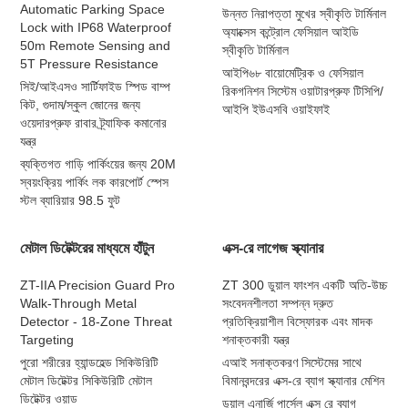
Automatic Parking Space
উন্নত নিরাপত্তা মুখের স্বীকৃতি টার্মিনাল
Lock with IP68 Waterproof
অ্যাক্সেস কন্ট্রোল ফেসিয়াল আইডি
50m Remote Sensing and
স্বীকৃতি টার্মিনাল
5T Pressure Resistance
আইপি৬৮ বায়োমেট্রিক ও ফেসিয়াল
সিই/আইএসও সার্টিফাইড স্পিড বাম্প
রিকগনিশন সিস্টেম ওয়াটারপ্রুফ টিসিপি/
কিট, গুদাম/স্কুল জোনের জন্য
আইপি ইউএসবি ওয়াইফাই
ওয়েদারপ্রুফ রাবার ট্র্যাফিক কমানোর
যন্ত্র
ব্যক্তিগত গাড়ি পার্কিংয়ের জন্য 20M
স্বয়ংক্রিয় পার্কিং লক কারপোর্ট স্পেস
স্টল ব্যারিয়ার 98.5 ফুট
মেটাল ডিটেক্টরের মাধ্যমে হাঁটুন
এক্স-রে লাগেজ স্ক্যানার
ZT-IIA Precision Guard Pro
ZT 300 ডুয়াল ফাংশন একটি অতি-উচ্চ
Walk-Through Metal
সংবেদনশীলতা সম্পন্ন দ্রুত
Detector - 18-Zone Threat
প্রতিক্রিয়াশীল বিস্ফোরক এবং মাদক
Targeting
শনাক্তকারী যন্ত্র
পুরো শরীরের হ্যান্ডহেল্ড সিকিউরিটি
এআই সনাক্তকরণ সিস্টেমের সাথে
মেটাল ডিটেক্টর সিকিউরিটি মেটাল
বিমানবন্দরের এক্স-রে ব্যাগ স্ক্যানার মেশিন
ডিটেক্টর ওয়াড
ডুয়াল এনার্জি পার্সেল এক্স রে ব্যাগ