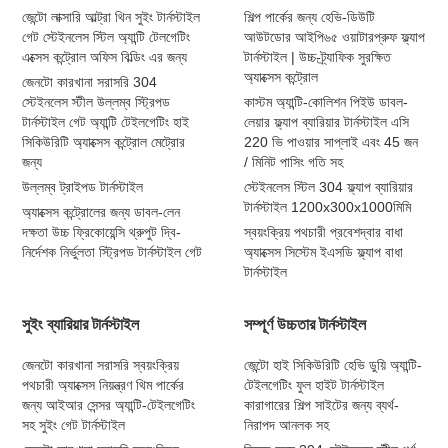
জেন্টো লাক্সারি আল্ট্রা থিন সুইং টার্নস্টাইল
শিল্প পার্কের জন্য হেভি-ডিউটি
গেট স্টেইনলেস স্টিল অ্যান্টি টেলগেটিং
আউটডোর আইপি৬৫ ওয়াটারপ্রুফ ফ্ল্যাপ
এক্সেস কন্ট্রোল অফিস বিল্ডিং এর জন্য
টার্নস্টাইল | উচ্চ-ট্র্যাফিক সুরক্ষিত
অ্যাক্সেস কন্ট্রোল
জেনটো কারখানা সরাসরি 304
স্টেইনলেস স্টীল উল্লম্ব স্ট্রিপড
কাস্টম অ্যান্টি-কোলিশন পিইউ ডাবল-
টার্নস্টাইল গেট অ্যান্টি টেইলগেটিং হাই
লেয়ার ফ্ল্যাপ ব্যারিয়ার টার্নস্টাইল এসি
সিকিউরিটি অ্যাক্সেস কন্ট্রোল মেট্রোর
220 ভি পাওয়ার সাপ্লাই এবং 45 জন
জন্য
/ মিনিট পাসিং গতি সহ
উল্লম্ব ট্রাইপড টার্নস্টাইল
স্টেইনলেস স্টিল 304 ফ্ল্যাপ ব্যারিয়ার
টার্নস্টাইল 1200x300x1000মিমি
অ্যাক্সেস কন্ট্রোলের জন্য ডাবল-লেন
দক্ষতা উচ্চ ফ্রিকোয়েন্সি থ্রুপুট দ্বি-
স্বয়ংক্রিয় পথচারী প্রবেশদ্বার বাধা
নির্দেশক নির্ভুলতা স্ট্রিপড টার্নস্টাইল গেট
অ্যাক্সেস সিস্টেম ইএসডি ফ্ল্যাপ বাধা
টার্নস্টাইল
সুইং ব্যারিয়ার টার্নস্টাইল
সম্পূর্ণ উচ্চতার টার্নস্টাইল
জেনটো কারখানা সরাসরি স্বয়ংক্রিয়
জেন্টো হাই সিকিউরিটি হেভি ডুয়ি অ্যান্টি-
পথচারী অ্যাক্সেস নিয়ন্ত্রণ থিম পার্কের
টেইলগেটিং ফুল হাইট টার্নস্টাইল
জন্য আইআর সেন্সর অ্যান্টি-টেইলগেটিং
কারাগারের শিল্প সাইটের জন্য ব্যর্থ-
সহ সুইং গেট টার্নস্টাইল
নিরাপদ আনলক সহ