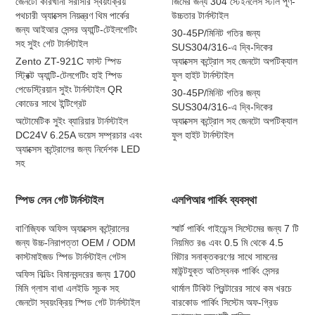
জেনটো কারখানা সরাসরি স্বয়ংক্রিয়
জিমের জন্য 304 স্টেইনলেস স্টীল পূর্ণ-
পথচারী অ্যাক্সেস নিয়ন্ত্রণ থিম পার্কের
উচ্চতার টার্নস্টাইল
জন্য আইআর সেন্সর অ্যান্টি-টেইলগেটিং
30-45P/মিনিট গতির জন্য
সহ সুইং গেট টার্নস্টাইল
SUS304/316-এ দ্বি-দিকের
Zento ZT-921C ফাস্ট স্পিড
অ্যাক্সেস কন্ট্রোল সহ জেনটো অপটিক্যাল
স্ট্রিক্ট অ্যান্টি-টেলগেটিং হাই স্পিড
ফুল হাইট টার্নস্টাইল
পেডেস্ট্রিয়ান সুইং টার্নস্টাইল QR
30-45P/মিনিট গতির জন্য
কোডের সাথে ইন্টিগ্রেট
SUS304/316-এ দ্বি-দিকের
অটোমেটিক সুইং ব্যারিয়ার টার্নস্টাইল
অ্যাক্সেস কন্ট্রোল সহ জেনটো অপটিক্যাল
DC24V 6.25A ভয়েস সম্প্রচার এবং
ফুল হাইট টার্নস্টাইল
অ্যাক্সেস কন্ট্রোলের জন্য নির্দেশক LED
সহ
স্পিড লেন গেট টার্নস্টাইল
এলপিআর পার্কিং ব্যবস্থা
বাণিজ্যিক অফিস অ্যাক্সেস কন্ট্রোলের
স্মার্ট পার্কিং গাইডেন্স সিস্টেমের জন্য 7 টি
জন্য উচ্চ-নিরাপত্তা OEM / ODM
নিয়মিত রঙ এবং 0.5 মি থেকে 4.5
কাস্টমাইজড স্পিড টার্নস্টাইল গেটস
মিটার সনাক্তকরণের সাথে সামনের
মাউন্টযুক্ত অতিস্বনক পার্কিং সেন্সর
অফিস বিল্ডিং বিমানবন্দরের জন্য 1700
মিমি গ্লাস বাধা এলইডি সূচক সহ
থার্মাল টিকিট প্রিন্টারের সাথে কম খরচে
জেনটো স্বয়ংক্রিয় স্পিড গেট টার্নস্টাইল
বারকোড পার্কিং সিস্টেম অফ-গ্রিড