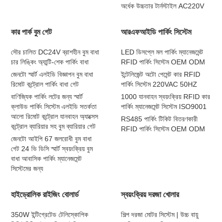
অর্ধেক উচ্চতার টার্নস্টাইল AC220V
কার পার্ক বুম গেট
আরএফআইডি পার্কিং সিস্টেম
সৌর চালিত DC24V ব্রাশহীন বুম বাধা
LED ডিসপ্লে মল পার্কিং ম্যানেজমেন্ট
চার লিঙ্কিং অ্যান্টি-শেক পার্কিং বাধা
RFID পার্কিং সিস্টেম OEM ODM
জেনটো স্মার্ট এলইডি বিজ্ঞাপন বুম বাধা
ইন্টেলিজেন্ট অটো পেমেন্ট কার RFID
রিমোট কন্ট্রোল পার্কিং বাধা গেট
পার্কিং সিস্টেম 220VAC 50HZ
বাণিজ্যিক পার্কিং লটের জন্য স্মার্ট
1000 যানবাহন স্বয়ংক্রিয় RFID কার
ক্লাউড পার্কিং সিস্টেম এলইডি সতর্কতা
পার্কিং ম্যানেজমেন্ট সিস্টেম ISO9001
আলো রিমোট কন্ট্রোল যানবাহন অ্যাক্সেস
RS485 পার্কিং টিকিট বিতরণকারী
কন্ট্রোল ব্যারিয়ার সহ বুম ব্যারিয়ার গেট
RFID পার্কিং সিস্টেম OEM ODM
জেনটো আইপি 67 জলরোধী বুম বাধা
গেট 24 ভি ডিসি স্মার্ট স্বয়ংক্রিয় বুম
বাধা আবাসিক পার্কিং ম্যানেজমেন্ট
সিস্টেমের জন্য
হাইড্রোলিক রাইজিং বোলার্ড
স্বয়ংক্রিয় দরজা খোলার
350W ইন্টিগ্রেটেড টেলিস্কোপিক
শিল্প দরজা মোটর সিস্টেম | উচ্চ বায়ু