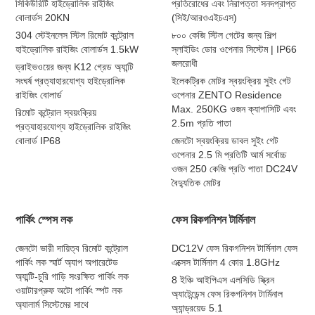
সিকিউরিটি হাইড্রোলিক রাইজিং
প্রতিরোধের এবং নিরাপত্তা সনদপ্রাপ্ত
বোলার্ডস 20KN
(সিই/আরওএইচএস)
304 স্টেইনলেস স্টিল রিমোট কন্ট্রোল
৮০০ কেজি স্টিল গেটের জন্য শিল্প
হাইড্রোলিক রাইজিং বোলার্ডস 1.5kW
স্লাইডিং ডোর ওপেনার সিস্টেম | IP66
জলরোধী
ড্রাইভওয়ের জন্য K12 গ্রেড অ্যান্টি
সংঘর্ষ প্রত্যাহারযোগ্য হাইড্রোলিক
ইলেকট্রিক মোটর স্বয়ংক্রিয় সুইং গেট
রাইজিং বোলার্ড
ওপেনার ZENTO Residence
Max. 250KG ওজন ক্যাপাসিটি এবং
রিমোট কন্ট্রোল স্বয়ংক্রিয়
2.5m প্রতি পাতা
প্রত্যাহারযোগ্য হাইড্রোলিক রাইজিং
বোলার্ড IP68
জেনটো স্বয়ংক্রিয় ডাবল সুইং গেট
ওপেনার 2.5 মি প্রতিটি আর্ম সর্বোচ্চ
ওজন 250 কেজি প্রতি পাতা DC24V
বৈদ্যুতিক মোটর
পার্কিং স্পেস লক
ফেস রিকগনিশন টার্মিনাল
জেনটো ভারী দায়িত্ব রিমোট কন্ট্রোল
DC12V ফেস রিকগনিশন টার্মিনাল ফেস
পার্কিং লক স্মার্ট অ্যাপ অপারেটেড
এক্সেস টার্মিনাল 4 কোর 1.8GHz
অ্যান্টি-চুরি গাড়ি সংরক্ষিত পার্কিং লক
8 ইঞ্চি আইপিএস এলসিডি স্ক্রিন
ওয়াটারপ্রুফ অটো পার্কিং স্পট লক
অ্যাটেন্ডেন্স ফেস রিকগনিশন টার্মিনাল
অ্যালার্ম সিস্টেমের সাথে
অ্যান্ড্রয়েড 5.1