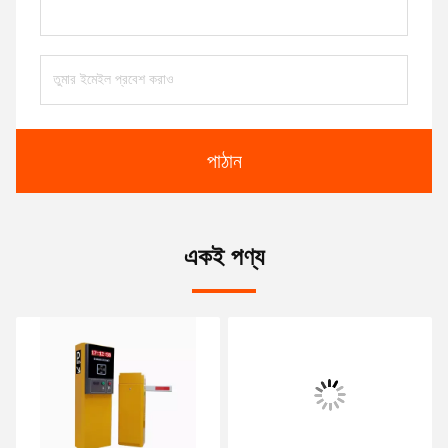
পাঠান
একই পণ্য