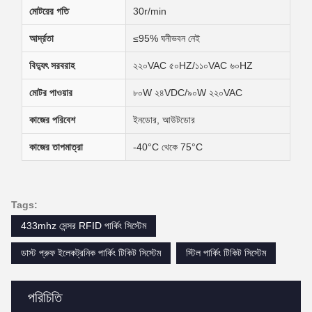
মোটরের গতি
30r/min
আর্দ্রতা
≤95% ঘনীভবন নেই
বিদ্যুৎ সরবরাহ
২২০VAC ৫০HZ/১১০VAC ৬০HZ
মোটর পাওয়ার
৮০W ২৪VDC/৯০W ২২০VAC
কাজের পরিবেশ
ইনডোর, আউটডোর
কাজের তাপমাত্রা
-40°C থেকে 75°C
Tags:
433mhz সেন্সর RFID পার্কিং সিস্টেম
ডাস্ট প্রুফ ইলেকট্রনিক পার্কিং টিকিট সিস্টেম
স্টিল পার্কিং টিকিট সিস্টেম
পরিচিতি