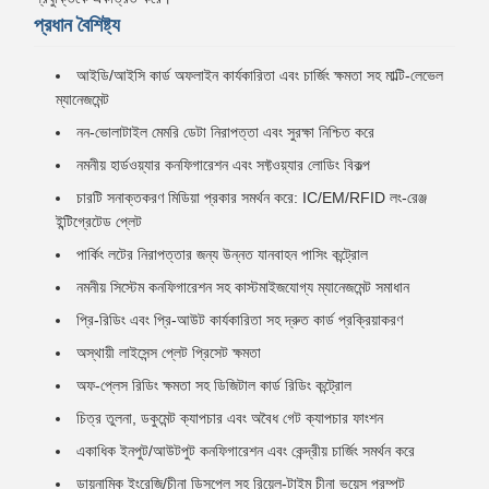
প্রধান বৈশিষ্ট্য
আইডি/আইসি কার্ড অফলাইন কার্যকারিতা এবং চার্জিং ক্ষমতা সহ মাল্টি-লেভেল
ম্যানেজমেন্ট
নন-ভোলাটাইল মেমরি ডেটা নিরাপত্তা এবং সুরক্ষা নিশ্চিত করে
নমনীয় হার্ডওয়্যার কনফিগারেশন এবং সফ্টওয়্যার লোডিং বিকল্প
চারটি সনাক্তকরণ মিডিয়া প্রকার সমর্থন করে: IC/EM/RFID লং-রেঞ্জ
ইন্টিগ্রেটেড প্লেট
পার্কিং লটের নিরাপত্তার জন্য উন্নত যানবাহন পাসিং কন্ট্রোল
নমনীয় সিস্টেম কনফিগারেশন সহ কাস্টমাইজযোগ্য ম্যানেজমেন্ট সমাধান
প্রি-রিডিং এবং প্রি-আউট কার্যকারিতা সহ দ্রুত কার্ড প্রক্রিয়াকরণ
অস্থায়ী লাইসেন্স প্লেট প্রিসেট ক্ষমতা
অফ-প্লেস রিডিং ক্ষমতা সহ ডিজিটাল কার্ড রিডিং কন্ট্রোল
চিত্র তুলনা, ডকুমেন্ট ক্যাপচার এবং অবৈধ গেট ক্যাপচার ফাংশন
একাধিক ইনপুট/আউটপুট কনফিগারেশন এবং কেন্দ্রীয় চার্জিং সমর্থন করে
ডায়নামিক ইংরেজি/চীনা ডিসপ্লে সহ রিয়েল-টাইম চীনা ভয়েস প্রম্পট