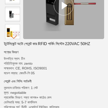
ইন্টেলিজেন্ট অটো পেমেন্ট কার RFID পার্কিং সিস্টেম 220VAC 50HZ
পণ্যের বিবরণ
উৎপত্তি স্থল: চীন
পরিচিতিমুলক নাম: zento
সাক্ষ্যদান: CE, ROHS, ISO9001
মডেল নম্বার: জেডটি-পি 05
পেমেন্ট এবং শিপিং শর্তাবলী
ন্যূনতম চাহিদার পরিমাণ: 1 সেট
মূল্য: negotiable
প্যাকেজিং বিবরণ: শক্ত কাগজ+ কাঠের কেস
ডেলিভারি সময়: 5-7 কার্যদিবস
পরিশোধের শর্ত: টি/টি, ওয়েস্টার্ন ইউনিয়ন, মানিগ্রাম