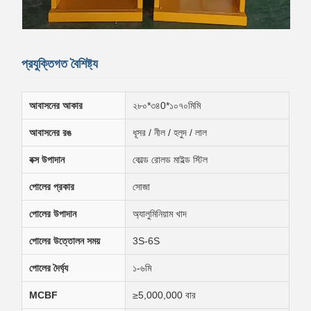
প্রযুক্তিগত বৈশিষ্ট্য
আবাসনের আকার
২৮০*৩৪0*১০৭০মিমি
আবাসনের রঙ
ধূসর / নীল / হলুদ / লাল
বক্স উপাদান
কোল্ড রোলড মাইল্ড স্টিল
পোলের প্রকার
সোজা
পোলের উপাদান
অ্যালুমিনিয়াম খাদ
পোলের উত্তোলন সময়
3S-6S
পোলের দৈর্ঘ্য
১-৬মি
MCBF
≥5,000,000 বার