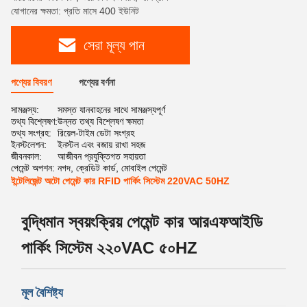
যোগানের ক্ষমতা: প্রতি মাসে 400 ইউনিট
সেরা মূল্য পান
পণ্যের বিবরণ
পণ্যের বর্ণনা
সামঞ্জস্য:
সমস্ত যানবাহনের সাথে সামঞ্জস্যপূর্ণ
তথ্য বিশ্লেষণ:
উন্নত তথ্য বিশ্লেষণ ক্ষমতা
তথ্য সংগ্রহ:
রিয়েল-টাইম ডেটা সংগ্রহ
ইনস্টলেশন:
ইনস্টল এবং বজায় রাখা সহজ
জীবনকাল:
আজীবন প্রযুক্তিগত সহায়তা
পেমেন্ট অপশন:
নগদ, ক্রেডিট কার্ড, মোবাইল পেমেন্ট
ইন্টেলিজেন্ট অটো পেমেন্ট কার RFID পার্কিং সিস্টেম 220VAC 50HZ
বুদ্ধিমান স্বয়ংক্রিয় পেমেন্ট কার আরএফআইডি
পার্কিং সিস্টেম ২২০VAC ৫০HZ
মূল বৈশিষ্ট্য