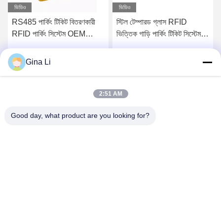
ভিডিও
ভিডিও
RS485 পার্কিং টিকিট বিতরণকারী
স্টিল টেম্পারড গ্লাস RFID
RFID পার্কিং সিস্টেম OEM
ভিত্তিক গাড়ি পার্কিং টিকিট সিস্টেম
ODM
আউটডোর/ইনডোর
Gina Li
সেরা মূল্য পান
সেরা মূল্য পান
2:51 AM
Good day, what product are you looking for?
Shenzhen Zento Traffic Equipment Co., Ltd.
admin@zento-tech.com
86-186-7636-5722
সপ্তম বিল্ডিং, বাওহু ইন্ডাস্ট্রিয়াল জোন, গুয়ানলান লংহুয়া জেলা, শেনজেন, গুয়াংডং
চীন