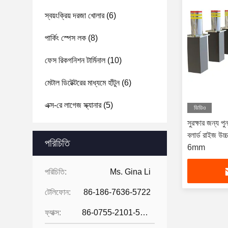
স্বয়ংক্রিয় দরজা খোলার
(6)
পার্কিং স্পেস লক
(8)
ফেস রিকগনিশন টার্মিনাল
(10)
মেটাল ডিটেক্টরের মাধ্যমে হাঁটুন
(6)
এক্স-রে লাগেজ স্ক্যানার
(5)
ভিডিও
সুরক্ষার জন্য প
বলার্ড রাইজ
পরিচিতি
6mm
পরিচিতি:
Ms. Gina Li
টেলিফোন:
86-186-7636-5722
ফ্যাক্স:
86-0755-2101-5736