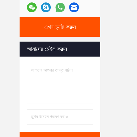
এখন চ্যাট করুন
আমাদের মেইল ​​করুন