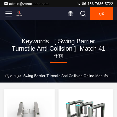
admin@zento-tech.com
86-186-7636-5722
চ্যাট
Keywords [ Swing Barrier
Turnstile Anti Collision ] Match 41
পণ্য
বাড়ি
>
পণ্য
>
Swing Barrier Turnstile Anti Collision Online Manufacturer