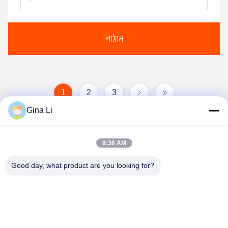
পাঠান
1
2
3
Gina Li
8:36 AM
Good day, what product are you looking for?
Shenzhen Zento Traffic Equipment Co., Ltd.
admin@zento-tech.com