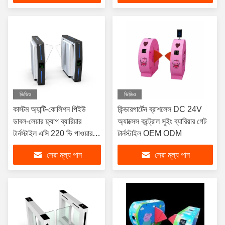
ভিডিও
ভিডিও
কাস্টম অ্যান্টি-কোলিশন পিইউ
কিন্ডারগার্টেন ব্রাশলেস DC 24V
ডাবল-লেয়ার ফ্ল্যাপ ব্যারিয়ার
অ্যাক্সেস কন্ট্রোল সুইং ব্যারিয়ার গেট
টার্নস্টাইল এসি 220 ভি পাওয়ার
টার্নস্টাইল OEM ODM
সাপ্লাই এবং 45 জন / মিনিট পাসিং
সেরা মূল্য পান
সেরা মূল্য পান
গতি সহ