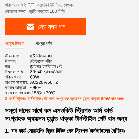
পরিশোধের শর্ত: টি/টি, ওয়েস্টার্ন ইউনিয়ন, পেপ্যাল
যোগানের ক্ষমতা: প্রতি সপ্তাহে 100 পিসি
সেরা মূল্য পান
পণ্যের বিবরণ
পণ্যের বর্ণনা
জীবনকাল:
≥5 মিলিয়ন বার
উপাদান:
স্টেইনলেস স্টীল
নাম:
ট্রাইপড টার্নস্টাইল গেট
উত্তরণ গতি:
30~40 ব্যক্তি/মিনিট
শক্তি খরচ:
60W
পাওয়ার সাপ্লাই:
AC220V/50HZ
কাজের আর্দ্রতা:
≤95%
কাজের তাপমাত্রা:
-15℃~+70℃
3 আর্ম স্ট্রিপড টার্নস্টাইল গেট কার্ড সংগ্রাহক অ্যাক্সেস হ্যান্ড ধাক্কা 60W বাস জন্য
সস্তা দামের সাথে কম এমওকিউ স্ট্রিপড আর্ম কার্ড
সংগ্রাহক অ্যাক্সেস হ্যান্ড ধাক্কা টার্নস্টাইল গেট বাস জন্য
1. বাস কার্ড সোয়াইপিং ব্রিজ টিকিট গেট স্ট্রিপড টার্নস্টাইলের বৈশিষ্ট্যঃ