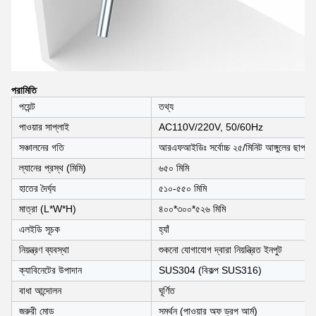
পরামিতি
পয়েন্ট
তথ্য
পাওয়ার সাপ্লাই
AC110V/220V, 50/60Hz
সঞ্চালনের গতি
আরএফআইডিঃ সর্বোচ্চ ২৫/মিনিট আঙ্গুলের ছাপঃ সর্
ল্যানের প্রস্থ (মিমি)
৬৫০ মিমি
হাতের দৈর্ঘ্য
৫১০-৫৫০ মিমি
মাত্রা (L*W*H)
৪০০*৩০০*৫২৬ মিমি
এলইডি সূচক
হ্যাঁ
নিয়ন্ত্রণ ব্যবস্থা
শুকনো যোগাযোগ দ্বারা নিয়ন্ত্রিত ইনপুট
ক্যাবিনেটের উপাদান
SUS304 (বিকল্প SUS316)
বাধা আন্দোলন
ঘূর্ণিত
জরুরী মোড
সমর্থন (পাওয়ার অফ ড্রপ আর্ম)