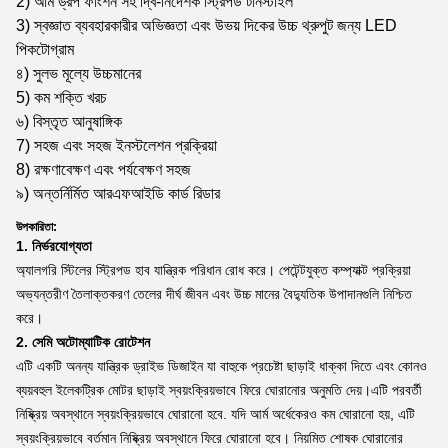
2) আর্ম ড্রপ ফাংশন সহ দ্বি-নির্দেশক স্ট্রিপড টার্নস্টাইল
3) স্বজ্ঞাত ব্যবহারকারীর অভিজ্ঞতা এবং উভয় দিকের উচ্চ থ্রুপুট জন্য LED
পিকটোগ্রাম
৪) সুলভ মূল্যে উচ্চমানের
5) কম শক্তি খরচ
৬) বিস্তৃত আনুষাঙ্গিক
7) সহজ এবং সহজ ইনস্টলেশন প্রক্রিয়া
8) রক্ষণাবেক্ষণ এবং পর্যবেক্ষণ সহজ
৯) অন্তর্নির্মিত আরএফআইডি কার্ড রিডার
উপকারিতা:
1. নির্ভরযোগ্যতা
অ্যালগরি স্টিলের স্ট্রিপড হাব যান্ত্রিক পরিধান রোধ করে। পেটেন্টযুক্ত কম্প্যাক্ট প্রক্রিয়া
অভ্যন্তরীণ তৈলাক্তকরণ তেলের দীর্ঘ জীবন এবং উচ্চ মানের বৈদ্যুতিক উপাদানগুলি নিশ্চিত
করে।
2. সেমি অটোম্যাটিক রোটেশন
এটি একটি অনন্য যান্ত্রিক ড্রাইভ ডিজাইন যা বাহুকে প্রচেষ্টা ছাড়াই ধাক্কা দিতে এবং কোনও
ব্যয়বহুল ইলেকট্রিক মোটর ছাড়াই স্বয়ংক্রিয়ভাবে ফিরে ঘোরানোর অনুমতি দেয়।এটি পরবর্তী
নিষ্ক্রিয় অবস্থানে স্বয়ংক্রিয়ভাবে ঘোরানো হবে. যদি আর্ম অর্ধেকেরও কম ঘোরানো হয়, এটি
স্বয়ংক্রিয়ভাবে বর্তমান নিষ্ক্রিয় অবস্থানে ফিরে ঘোরানো হবে। নিয়মিত শোষক ঘোরানোর