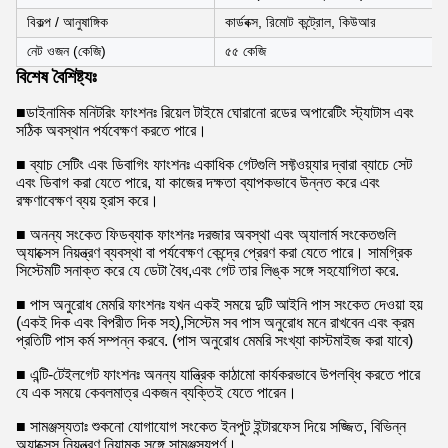
বিকল্প / আনুষাঙ্গিক
কার্ডবক্স, রিমোট কন্ট্রোল, কিউআর
নেট ওজন (কেজি)
৫৫ কেজি
বিশেষ বৈশিষ্ট্যঃ
■ডাইনামিক মনিটরিং ফাংশনঃ রিয়েল টাইমে ঘোরানো রডের অপারেটিং স্ট্যাটাস এবং
সঠিক অবস্থান পর্যবেক্ষণ করতে পারে।
■ ব্যাচ সেটিং এবং ডিবাগিং ফাংশনঃ একাধিক গেটগুলি সফ্টওয়্যার দ্বারা ব্যাচে সেট
এবং ডিবাগ করা যেতে পারে, যা কাজের দক্ষতা ব্যাপকভাবে উন্নত করে এবং
রক্ষণাবেক্ষণ ব্যয় হ্রাস করে।
■ অনন্য সংকেত ফিডব্যাক ফাংশনঃ দরজার অবস্থা এবং অ্যালার্ম সংকেতগুলি
অ্যাক্সেস নিয়ন্ত্রণ ব্যবস্থা বা পর্যবেক্ষণ কেন্দ্রে প্রেরণ করা যেতে পারে। সামগ্রিক
সিস্টেমটি সনাক্ত করে যে ডেটা বৈধ,এবং গেট তার লিঙ্ক সঙ্গে সহযোগিতা করে.
■ পাস অনুরোধ মেমরি ফাংশনঃ যখন একই সময়ে দুটি আইনি পাস সংকেত দেওয়া হয়
(একই দিক এবং বিপরীত দিক সহ),সিস্টেম সব পাস অনুরোধ মনে রাখবেন এবং ক্রম
প্রতিটি পাস কর্ম সম্পন্ন করবে. (পাস অনুরোধ মেমরি সংখ্যা কাস্টমাইজ করা যাবে)
■ এন্টি-টেইলগেট ফাংশনঃ অনন্য যান্ত্রিক কাঠামো কার্যকরভাবে উপলব্ধি করতে পারে
যে এক সময়ে কেবলমাত্র একজন ব্যক্তিই যেতে পারেন।
■ সামঞ্জস্যতাঃ শুকনো যোগাযোগ সংকেত ইনপুট ইন্টারফেস দিয়ে সজ্জিত, বিভিন্ন
অ্যাক্সেস নিয়ন্ত্রণ নিয়ামক সঙ্গে সামঞ্জস্যপূর্ণ।