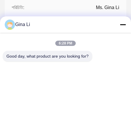
পরিচিতি:
Ms. Gina Li
টেলিফোন:
86-186-7636-5722
Gina Li
ফ্যাক্স:
86-0755-2101-5736
6:28 PM
Good day, what product are you looking for?
এখন চ্যাট করুন
আমাদের মেইল ​​করুন