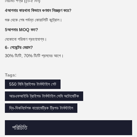
নিয়মিত পণ্যঃ ((৩-৫ দিন)
4আপনার কারখানা কিভাবে গুণমান নিয়ন্ত্রণ করে?
শুরু থেকে শেষ পর্যন্ত কোয়ালিটি কন্ট্রোল।
5আপনার MOQ কত?
যেকোনো পরিমাণ গ্রহণযোগ্য।
6- পেমেন্টের মেয়াদ?
30% টি/টি, 70% টি/টি প্রসবের আগে।
Tags:
550 মিমি ট্রাইপড টার্নস্টাইল গেট
আরএফআইডি ট্রাইপড টার্নস্টাইল সেমি অটোমেটিক
দ্বি-দিকনির্দেশক বায়োমেট্রিক ট্রিপড টার্নস্টাইল
পরিচিতি