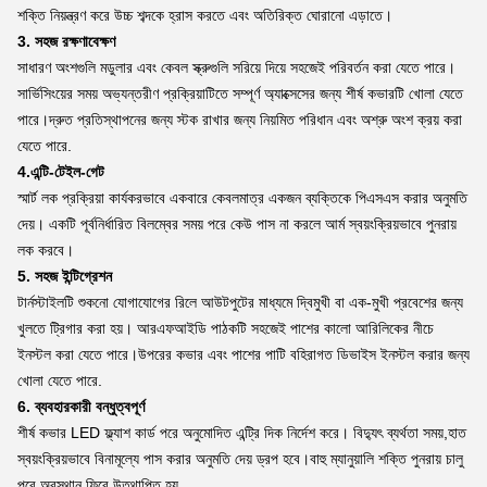
শক্তি নিয়ন্ত্রণ করে উচ্চ শব্দকে হ্রাস করতে এবং অতিরিক্ত ঘোরানো এড়াতে।
3. সহজ রক্ষণাবেক্ষণ
সাধারণ অংশগুলি মডুলার এবং কেবল স্ক্রুগুলি সরিয়ে দিয়ে সহজেই পরিবর্তন করা যেতে পারে।
সার্ভিসিংয়ের সময় অভ্যন্তরীণ প্রক্রিয়াটিতে সম্পূর্ণ অ্যাক্সেসের জন্য শীর্ষ কভারটি খোলা যেতে
পারে।দ্রুত প্রতিস্থাপনের জন্য স্টক রাখার জন্য নিয়মিত পরিধান এবং অশ্রু অংশ ক্রয় করা
যেতে পারে.
4.এন্টি-টেইল-গেট
স্মার্ট লক প্রক্রিয়া কার্যকরভাবে একবারে কেবলমাত্র একজন ব্যক্তিকে পিএসএস করার অনুমতি
দেয়। একটি পূর্বনির্ধারিত বিলম্বের সময় পরে কেউ পাস না করলে আর্ম স্বয়ংক্রিয়ভাবে পুনরায়
লক করবে।
5. সহজ ইন্টিগ্রেশন
টার্নস্টাইলটি শুকনো যোগাযোগের রিলে আউটপুটের মাধ্যমে দ্বিমুখী বা এক-মুখী প্রবেশের জন্য
খুলতে ট্রিগার করা হয়। আরএফআইডি পাঠকটি সহজেই পাশের কালো আরিলিকের নীচে
ইনস্টল করা যেতে পারে।উপরের কভার এবং পাশের পাটি বহিরাগত ডিভাইস ইনস্টল করার জন্য
খোলা যেতে পারে.
6. ব্যবহারকারী বন্ধুত্বপূর্ণ
শীর্ষ কভার LED ফ্ল্যাশ কার্ড পরে অনুমোদিত এন্ট্রি দিক নির্দেশ করে। বিদ্যুৎ ব্যর্থতা সময়,হাত
স্বয়ংক্রিয়ভাবে বিনামূল্যে পাস করার অনুমতি দেয় ড্রপ হবে।বাহু ম্যানুয়ালি শক্তি পুনরায় চালু
পরে অবস্থান ফিরে উত্থাপিত হয়.