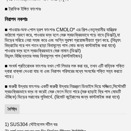
■ ট্রাফিক ইঙ্গিত ফাংশনঃ
নিরাপদ নকশাঃ
■ পাওয়ার-অফ-পোল ড্রপ ফাংশনঃ CMOLO* এর শিল্প-নেতৃস্থানীয় যান্ত্রিক
কাঠামো গ্রহণ করে, পাওয়ার বন্ধ হলে মেরু স্বয়ংক্রিয়ভাবে পড়ে যাবে (ডিফল্ট),যা
ভিড়ের সরিয়ে নেয়া সহজ করে এবং অগ্নি সুরক্ষা প্রয়োজনীয়তা পূরণ করে. (বিদ্যুৎ
বিভ্রাটের পরে পল পতন ছাড়া বিনামূল্যে পাস মোড জন্য কাস্টমাইজ করা যাবে)
পাওয়ার বন্ধ হলে স্বয়ংক্রিয়ভাবে মেরু নামান (ডিফল্ট)
বিদ্যুৎ বিচ্ছিন্নতার সময় বিনামূল্যে পাস (কাস্টমাইজড)
■ সংঘর্ষ প্রতিরোধক ফাংশনঃ যখন গেট লিভার লক করা হয়, তখন এটি বাহ্যিক শক্তি
দ্বারা ধাক্কা দেওয়া যায় না এবং নিরাপদ পরিসরের মধ্যে সংঘর্ষের শক্তি সহ্য করতে
পারে।
■ জরুরী উদ্ধার ফাংশনঃ একটি জরুরী উদ্ধার নিয়ন্ত্রণ ডিভাইস দিয়ে সজ্জিত,সিস্টেমটি
স্বয়ংক্রিয়ভাবে বন্ধ না করেই মেরু ফেলে দিতে পারে (মরু ছাড়াই ফ্রি পাস মোডটি
ঐচ্ছিক) ভিড়ের সরানোর সুবিধার্থে. (রিমোট কন্ট্রোলের জন্য কাস্টমাইজ করা যাবে)
বৈশিষ্ট্য
1) SUS304 স্টেইনলেস স্টীল ঘর