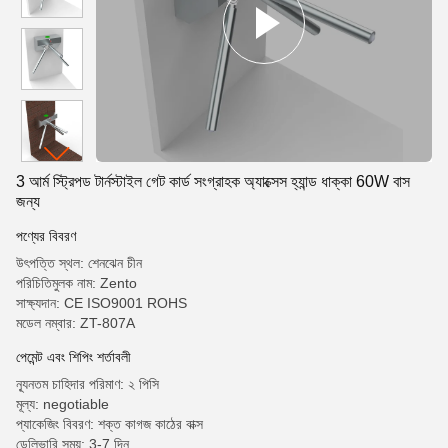
3 আর্ম স্ট্রিপড টার্নস্টাইল গেট কার্ড সংগ্রাহক অ্যাক্সেস হ্যান্ড ধাক্কা 60W বাস
জন্য
পণ্যের বিবরণ
উৎপত্তি স্থল: শেনঝেন চীন
পরিচিতিমুলক নাম: Zento
সাক্ষ্যদান: CE ISO9001 ROHS
মডেল নম্বার: ZT-807A
পেমেন্ট এবং শিপিং শর্তাবলী
ন্যূনতম চাহিদার পরিমাণ: ২ পিসি
মূল্য: negotiable
প্যাকেজিং বিবরণ: শক্ত কাগজ কাঠের বাক্স
ডেলিভারি সময়: 3-7 দিন