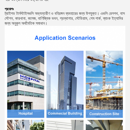
প্রয়োগঃ
ট্রাইপড টার্নস্টাইলগুলি অভ্যন্তরীণ ও বহিরঙ্গন ব্যবহারের জন্য উপযুক্ত। এগুলি রেলপথ, বাস
স্টেশন, কারখানা, কলেজ, বাণিজ্যিক ভবন, গ্রন্থাগার, স্টেডিয়াম, গেম পার্ক, ব্যাংক ইত্যাদির
জন্য অনুকূল অর্থনৈতিক সমাধান।