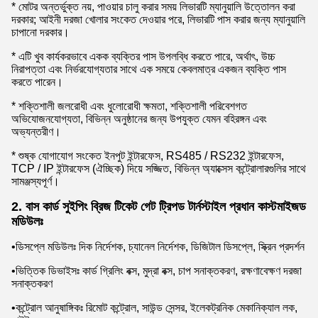
* মোটর অন্তর্ভুক্ত নয়, পাওয়ার চালু করার সময় লিভারটি ম্যানুয়ালি উত্তোলন করা
দরকার; আইনী দরজা খোলার সংকেত দেওয়ার পরে, লিভারটি পাস করার জন্য ম্যানুয়ালি
চাপানো দরকার।
* এটি খুব কার্যকরভাবে একক ব্যক্তির পাস উপলব্ধি করতে পারে, অর্থাৎ, উচ্চ
নিরাপত্তা এবং নির্ভরযোগ্যতার সাথে এক সময়ে কেবলমাত্র একজন ব্যক্তি পাস
করতে পারেন।
* শক্তিশালী জলরোধী এবং ধুলোরোধী ক্ষমতা, শক্তিশালী পরিবেশগত
অভিযোজনযোগ্যতা, বিভিন্ন অনুষ্ঠানের জন্য উপযুক্ত যেমন বহিরঙ্গন এবং
অভ্যন্তরীণ।
* শুষ্ক যোগাযোগ সংকেত ইনপুট ইন্টারফেস, RS485 / RS232 ইন্টারফেস,
TCP / IP ইন্টারফেস (ঐচ্ছিক) দিয়ে সজ্জিত, বিভিন্ন অ্যাক্সেস কন্ট্রোলারগুলির সাথে
সামঞ্জস্যপূর্ণ।
2. বাস কার্ড সুইপিং ব্রিজ টিকেট গেট ট্রিপড টার্নস্টাইল প্রধান কাস্টমাইজড
মডিউলঃ
•ডিসপ্লে মডিউলঃ দিক নির্দেশক, চ্যানেল নির্দেশক, ডিজিটাল ডিসপ্লে, স্ক্রিন প্রদর্শন
•ভিত্তিক ডিভাইসঃ কার্ড গ্রিলিং বক্স, মুদ্রা বক্স, চাপ সনাক্তকরণ, রক্ষণাবেক্ষণ দরজা
সনাক্তকরণ
•কন্ট্রোল আনুষাঙ্গিকঃ রিমোট কন্ট্রোল, সাউন্ড সেন্সর, ইলেকট্রনিক মেকানিক্যাল লক,