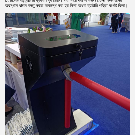
6. রিমোট কন্ট্রোলের ব্যবধান খুব ছোট। দয়া করে পরীক্ষা করুন হোস্ট ডিভাইসের
অবস্থান ধাতব বস্তু দ্বারা অবরুদ্ধ করা হয় কিনা অথবা ব্যাটারি শক্তি যথেষ্ট কিনা।