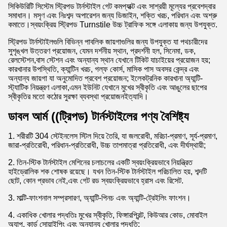
সিকিউরিটি সিস্টেম স্ট্রিপড টার্নস্টাইল গেট কমপ্যাক্ট এবং সাশ্রয়ী মূল্যের প্রবেশদ্বার
সমাধান। মসৃণ এবং নিঃশব্দ অপারেশন জন্য ডিজাইন, শক্তি খরচ, পরিধান এবং অশ্রু
কমাতে।স্বয়ংক্রিয় স্ট্রিপড Turnstile উচ্চ ট্রাফিক সঙ্গে এলাকায় জন্য উপযুক্ত.
স্ট্রিপড টার্নস্টাইলগুলি বিভিন্ন পাবলিক জায়গাগুলির জন্য উপযুক্ত যা পথচারীদের
সুশৃঙ্খল উত্তরণ প্রয়োজন, যেমন দর্শনীয় স্থান, প্রদর্শনী হল, সিনেমা, ডক,
রেলস্টেশন,বাস স্টেশন এবং অন্যান্য স্থান যেখানে টিকিট যাচাইয়ের প্রয়োজন হয়;
কারখানার উপস্থিতি, ক্যান্টিন খরচ, গল্ফ কোর্স, মাসিক পাস অবসর কেন্দ্র এবং
অন্যান্য জায়গা যা অনুমোদিত প্রবেশ প্রয়োজন; ইলেকট্রনিক কারখানা অ্যান্টি-
স্ট্যাটিক নিয়ন্ত্রণ এলাকা,এমন ইউনিট যেখানে মুখের স্বীকৃতি এবং আঙুলের ছাপের
স্বীকৃতির মতো কঠোর সুরক্ষা ব্যবস্থা প্রয়োজনইত্যাদি।
ডাবল আর্ম ((ট্রিপড) টার্নস্টাইলের পণ্য বৈশিষ্ট্য
1. শরীরটি 304 স্টেইনলেস স্টিল দিয়ে তৈরি, যা জলরোধী, মরিচা-প্রমাণ, সূর্য-প্রমাণ,
জারা-প্রতিরোধী, পরিধান-প্রতিরোধী, উচ্চ তাপমাত্রা প্রতিরোধী, এবং দীর্ঘস্থায়ী;
2. তিন-স্টিক টার্নস্টাইল মেশিনের চলাচলের একটি স্বয়ংক্রিয়ভাবে নিয়ন্ত্রিত
হাইড্রোলিক শক শোষক রয়েছে। যখন তিন-স্টিক টার্নস্টাইল পরিচালিত হয়, শব্দটি
ছোট, কোন প্রভাব নেই,এবং গেট রড স্বয়ংক্রিয়ভাবে হ্রাস এবং রিসেট.
3. মাল্টি-ফাংশনাল সম্প্রসারণ, অ্যান্টি-পিনচ এবং অ্যান্টি-ট্রেইলিং ফাংশন।
4. একাধিক খোলার পদ্ধতিঃ মুখের স্বীকৃতি, ফিঙ্গারপ্রিন্ট, কিউআর কোড, মোবাইল
অ্যাপ, কার্ড সোয়াইপিং এবং অন্যান্য খোলার পদ্ধতি;