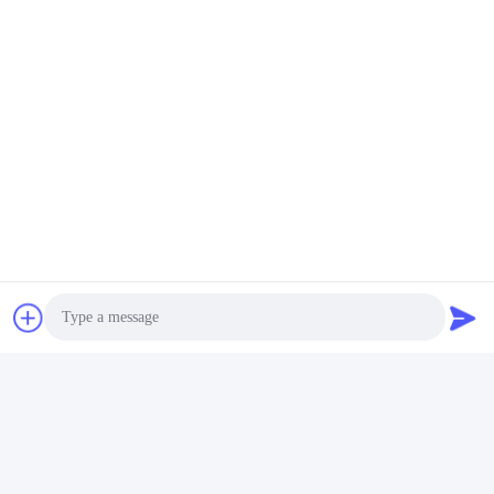
পরিচিতি
পরিচিতি:
Ms. Gina Li
টেলিফোন:
86-186-7636-5722
ফ্যাক্স:
86-0755-2101-5736
এখন চ্যাট করুন
আমাদের মেইল ​​করুন
Photo
Video Call