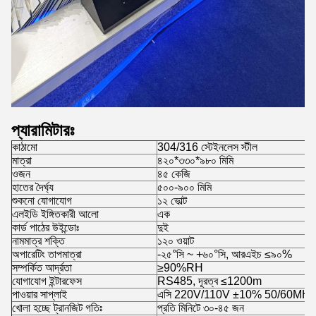
প্যারামিটারঃ
কাঠামো
304/316 স্টেইনলেস স্টীল
মাত্রা
৪২০*৩৩০*৯৮০ মিমি
ওজন
৪৫ কেজি
হাতের দৈর্ঘ্য
৫০০-৯০০ মিমি
শুকনো যোগাযোগ
১২ ভোল্ট
এলইডি ইঙ্গিতকারী আলো
এক
কার্ড পাঠের উইন্ডোঃ
দুই
নামমাত্র শক্তি
১২০ ওয়াট
অপারেটিং তাপমাত্রা
-২৫°সি ~ +৬০°সি, আরএইচ ≤৯০%
সম্পর্কিত আর্দ্রতা
≥90%RH
যোগাযোগ ইন্টারফেস
RS485, দূরত্ব ≤1200m
পাওয়ার সাপ্লাই
এসি 220V/110V ±10% 50/60MHZ (
খোলা হচ্ছে ট্রানজিট গতিঃ
প্রতি মিনিটে ৩০-৪৫ জন