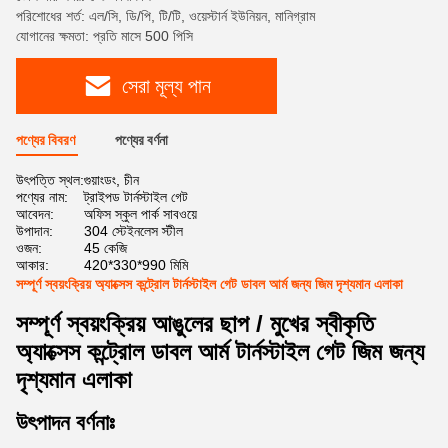
পরিশোধের শর্ত: এল/সি, ডি/পি, টি/টি, ওয়েস্টার্ন ইউনিয়ন, মানিগ্রাম
যোগানের ক্ষমতা: প্রতি মাসে 500 পিসি
সেরা মূল্য পান
পণ্যের বিবরণ
পণ্যের বর্ণনা
উৎপত্তি স্থল:
গুয়াংডং, চীন
পণ্যের নাম:
ট্রাইপড টার্নস্টাইল গেট
আবেদন:
অফিস স্কুল পার্ক সাবওয়ে
উপাদান:
304 স্টেইনলেস স্টীল
ওজন:
45 কেজি
আকার:
420*330*990 মিমি
সম্পূর্ণ স্বয়ংক্রিয় অ্যাক্সেস কন্ট্রোল টার্নস্টাইল গেট ডাবল আর্ম জন্য জিম দৃশ্যমান এলাকা
সম্পূর্ণ স্বয়ংক্রিয় আঙুলের ছাপ / মুখের স্বীকৃতি
অ্যাক্সেস কন্ট্রোল ডাবল আর্ম টার্নস্টাইল গেট জিম জন্য
দৃশ্যমান এলাকা
উৎপাদন বর্ণনাঃ