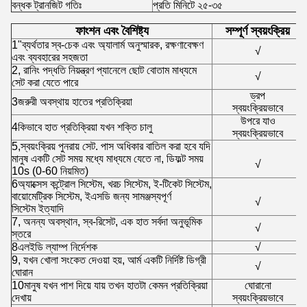
বন্ধক ট্রানজিট গতিঃ
প্রতি মিনিটে ২৫-৩৫
ফাংশন এবং বৈশিষ্ট্য
সম্পূর্ণ স্বয়ংক্রিয়
1"ব্যর্থতার স্ব-চেক এবং অ্যালার্ম অনুস্মারক, রক্ষণাবেক্ষণ
√
এবং ব্যবহারের সহজতা
2, রানিং পদ্ধতি নিয়ন্ত্রণ প্যানেলে ছোট বোতাম মাধ্যমে
√
সেট করা যেতে পারে
ড্রপ
3জরুরী অবস্থায় হাতের প্রতিক্রিয়া
স্বয়ংক্রিয়ভাবে
উপরে যাও
4কিভাবে হাত প্রতিক্রিয়া যখন শক্তি চালু
স্বয়ংক্রিয়ভাবে
5,স্বয়ংক্রিয় পুনরায় সেট. পাস অধিকার বাতিল করা হবে যদি
মানুষ একটি সেট সময় মধ্যে মাধ্যমে যেতে না, ডিফল্ট সময়
√
10s (0-60 নিয়মিত)
6অ্যাক্সেস কন্ট্রোল সিস্টেম, খরচ সিস্টেম, ই-টিকেট সিস্টেম,
বায়োমেট্রিক সিস্টেম, ইএসডি জন্য সামঞ্জস্যপূর্ণ
√
সিস্টেম ইত্যাদি
7, অনন্য অবস্থান, স্ব-রিসেট, এক হাত সর্বদা অনুভূমিক
√
স্তরে
8এলইডি ল্যাম্প নির্দেশক
√
9, যখন খোলা সংকেত দেওয়া হয়, আর্ম একটি নির্দিষ্ট ডিগ্রী
√
ঘোরান
10মানুষ যখন পাশ দিয়ে যায় তখন হাতটা কেমন প্রতিক্রিয়া
ঘোরানো
দেখায়
স্বয়ংক্রিয়ভাবে