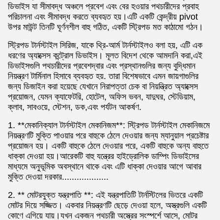
ডিভাইস যা সীমাবদ্ধ অঞ্চলে প্রবেশ এবং বের হওয়ার পথচারীদের প্রবাহ
পরিচালনা এবং সীমাবদ্ধ করতে ব্যবহৃত হয়।এটি একটি কেন্দ্রীয় pivot
উপর মাউন্ট তিনটি ঘূর্ণনশীল বাহু গঠিত, একটি স্ট্রিপড মত কাঠামো গঠন।
স্ট্রিপড টার্নস্টাইল সিরিজ, যাকে থ্রি-আর্ম টার্নস্টাইলও বলা হয়, এটি এক
ধরণের অ্যাক্সেস কন্ট্রোল ডিভাইস। মূলত বিদেশ থেকে আমদানি করা,এই
ডিভাইসগুলি পথচারীদের প্রবেশদ্বার এবং প্রস্থানগুলির জন্য বুদ্ধিমান
নিয়ন্ত্রণ টার্মিনাল হিসাবে ব্যবহৃত হয়. তারা বিশেষভাবে এমন জায়গাগুলির
জন্য ডিজাইন করা হয়েছে যেখানে নিরাপত্তা চেক বা নিয়ন্ত্রিত অ্যাক্সেস
প্রয়োজন, যেমন ক্যাফেটরি, হোটেল, অফিস ভবন, যাদুঘর, স্টেডিয়াম,
ক্লাব, সাবওয়ে, স্টেশন, ডক,এবং পর্যটন আকর্ষণ.
1. **মেকানিক্যাল টার্নস্টাইল মেকানিজম**: স্ট্রিপড টার্নস্টাইল মেকানিজমে
নিয়ন্ত্রণটি মুক্তি পাওয়ার পরে বাহুকে ঠেলে দেওয়ার জন্য ম্যানুয়াল প্রচেষ্টার
প্রয়োজন হয়। একটি বাহুকে ঠেলে দেওয়ার পরে, একটি বাহুকে অন্য বাহুতে
ধাক্কা দেওয়া হয়।আরেকটি বাহু যন্ত্রের হাইড্রোলিক ডাম্পিং ডিভাইসের
মাধ্যমে অনুভূমিক অবস্থানে থাকে এবং এটি ধাক্কা দেওয়ার আগে আবার
মুক্তি দেওয়া দরকার...................
2. ** মোটরযুক্ত যন্ত্রপাতি **: এই যন্ত্রপাতিটি টার্নস্টিলের ভিতরে একটি
মোটর দিয়ে সজ্জিত। একবার নিয়ন্ত্রণটি ছেড়ে দেওয়া হলে, অস্ত্রগুলি একটি
কোণে এগিয়ে যায়।যখন একজন পথচারী অস্ত্রের সংস্পর্শে আসে, মোটর