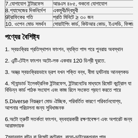
7.যোগাযোগ ইন্টারফেস
আরএস ৪৮৫, শুকনো যোগাযোগ
8.প্যাসেজের দিকনির্দেশ
একমুখী/দ্বিমুখী
9ট্রাফিকের গতি
প্রতি মিনিটে ≥ ৩০ জন
10. ওপেন মোড সমর্থন
সোয়াইপিং কার্ড, কিউআর কোড, ইএসডি, ফিঙ্গারপ্রিন
পণ্যের বৈশিষ্ট্য
1. স্বয়ংক্রিয় প্রতিস্থাপন ফাংশন, ব্যক্তি পাস পরে পুনরায় অবস্থান
2. এন্টি-টেইল ফাংশন অটো-লক একবার 120 ডিগ্রী ঘুরতে.
3. অস্ত্র স্বয়ংক্রিয়ভাবে ড্রপ যখন শক্তি বন্ধ, বীমা দুর্ঘটনায় আনব্লকড
4. স্ট্যান্ডার্ড ইলেকট্রনিক ইন্টারফেস, ইন্টারনেটের মাধ্যমে রিমোট কন্ট্রোল যা
বিভিন্ন কার্ড পাঠক সংযোগ এবং কাজ রিলে সংকেত গ্রহণ করতে পারে
5.Diverse নিয়ন্ত্রণ মোড ঐচ্ছিক, পরিবর্তিত কারণে পরিবর্তনযোগ্য,
আপনার পরিচালনা জন্য সুবিধাজনক
6.অটো ত্রুটি সতর্কতা ফাংশন, ব্যবহারকারী রক্ষণাবেক্ষণ এবং অপারেট জন্য
আরামদায়ক
7ম্যানুয়াল বাটন বা রিমোট কন্ট্রোল, বায়ো-ডাইরেকশনাল পাস