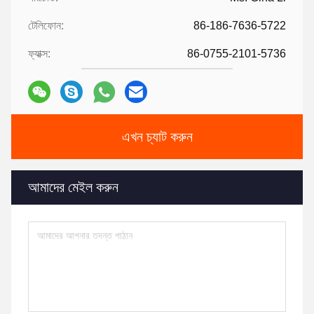
টেলিফোন:
86-186-7636-5722
ফ্যাক্স:
86-0755-2101-5736
এখন চ্যাট করুন
আমাদের মেইল ​​করুন