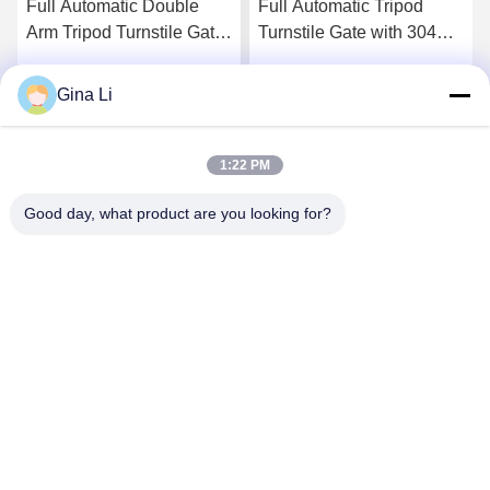
Full Automatic Double
Full Automatic Tripod
Arm Tripod Turnstile Gate
Turnstile Gate with 304
with RS485
Stainless Steel
Communication AC
Construction AC
Gina Li
সেরা মূল্য পান
সেরা মূল্য পান
220V/110V and 30-45
220V/110V and 30-45
Persons Per Minute
Persons Per Minute
Capacity
Capacity
1:22 PM
Good day, what product are you looking for?
Shenzhen Zento Traffic Equipment Co., Ltd.
admin@zento-tech.com
86-186-7636-5722
সপ্তম বিল্ডিং, বাওহু ইন্ডাস্ট্রিয়াল জোন, গুয়ানলান লংহুয়া জেলা, শেনজেন, গুয়াংডং
চীন