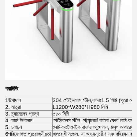
পরামিতি
1উপাদান
304 স্টেইনলেস স্টীল,কাদাঃ1.5 মিমি (পুরো বেধ
2. মাত্রা
L1200*W280*H980 মিমি
3. চ্যানেলের প্রস্থ
৫৫০ মিমি
4. আর্ম উপাদান
স্টেইনলেস স্টীল, স্ট্যান্ডার্ড কালো ফেনা লাঠি কভার,
5. চলাচল
সেমি-অটোমেটিক বাফার আন্দোলন, মসৃণ অপারেশন, ক
6পরিবেশগত প্রয়োজনীয়তা
জলরোধী মডেল, যা অভ্যন্তরীণ এবং বহিরঙ্গন ব্য